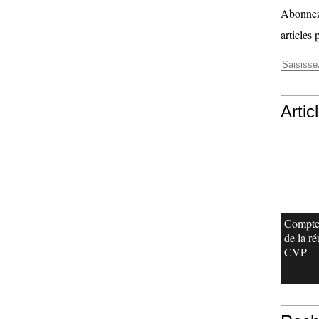
Abonnez-
articles 
Artic
Compte
de la r
CVP