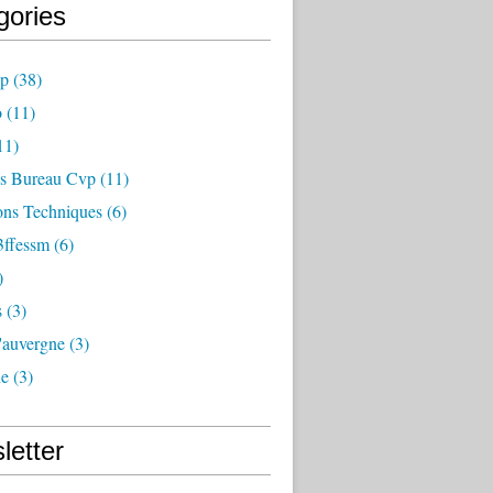
gories
vp
(38)
o
(11)
11)
s Bureau Cvp
(11)
ons Techniques
(6)
ffessm
(6)
)
s
(3)
'auvergne
(3)
ne
(3)
letter