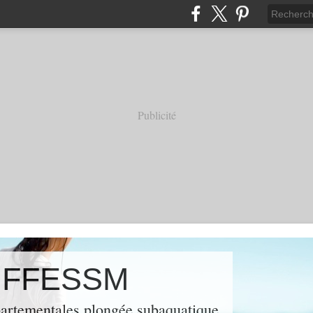
Publicité
3 FFESSM
épartementales plongée subaquatique