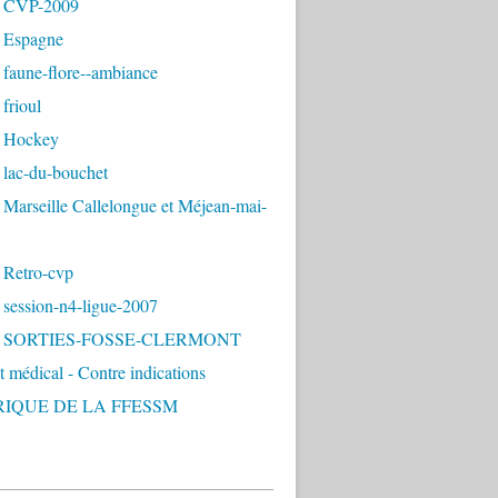
- CVP-2009
 Espagne
 faune-flore--ambiance
frioul
 Hockey
 lac-du-bouchet
Marseille Callelongue et Méjean-mai-
 Retro-cvp
 session-n4-ligue-2007
 - SORTIES-FOSSE-CLERMONT
at médical - Contre indications
RIQUE DE LA FFESSM