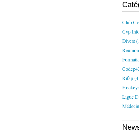
Caté
Club C
Cvp Inf
Divers
(
Réunion
Formati
Codep43
Rifap
(4
Hockey
Ligue D
Médeci
News