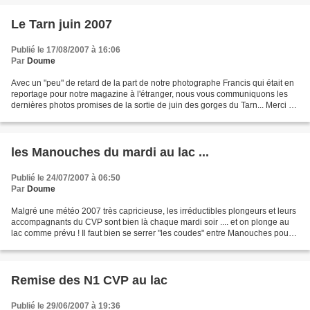
Le Tarn juin 2007
Publié le 17/08/2007 à 16:06
Par
Doume
Avec un "peu" de retard de la part de notre photographe Francis qui était en
reportage pour notre magazine à l'étranger, nous vous communiquons les
dernières photos promises de la sortie de juin des gorges du Tarn... Merci à
lui et à tout le groupe CVP,...
les Manouches du mardi au lac ...
Publié le 24/07/2007 à 06:50
Par
Doume
Malgré une météo 2007 très capricieuse, les irréductibles plongeurs et leurs
accompagnants du CVP sont bien là chaque mardi soir .... et on plonge au
lac comme prévu ! Il faut bien se serrer "les coudes" entre Manouches pour
se mettre à l'abri dans la...
Remise des N1 CVP au lac
Publié le 29/06/2007 à 19:36