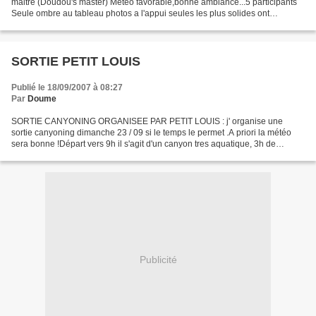
maitre (Doudou's master) Météo favorable,bonne ambiance...5 participants
Seule ombre au tableau photos a l'appui seules les plus solides ont
survecus Mais pas sans mal ! Enfin on tenait...
SORTIE PETIT LOUIS
Publié le 18/09/2007 à 08:27
Par
Doume
SORTIE CANYONING ORGANISEE PAR PETIT LOUIS : j' organise une
sortie canyoning dimanche 23 / 09 si le temps le permet .A priori la météo
sera bonne !Départ vers 9h il s'agit d'un canyon tres aquatique, 3h de
descente environ sans rappel que des sauts et...
Publicité