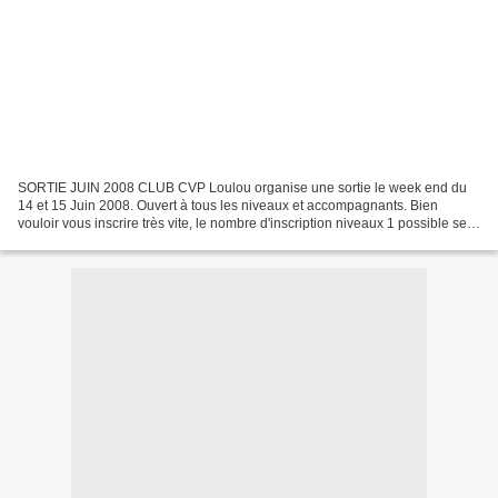
SORTIE JUIN 2008 CLUB CVP Loulou organise une sortie le week end du
14 et 15 Juin 2008. Ouvert à tous les niveaux et accompagnants. Bien
vouloir vous inscrire très vite, le nombre d'inscription niveaux 1 possible sera
en fonction du nombre d'encadrants...