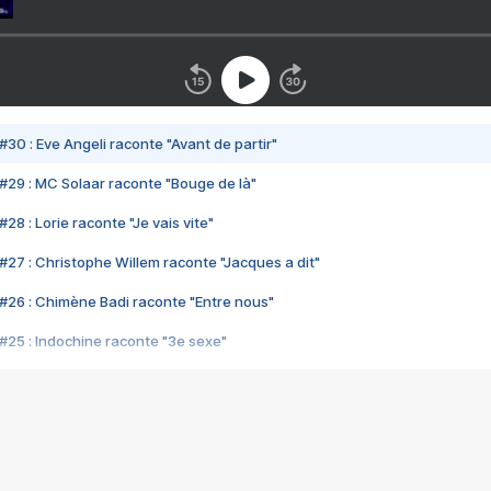
#30 : Eve Angeli raconte "Avant de partir"
#29 : MC Solaar raconte "Bouge de là"
28 : Lorie raconte "Je vais vite"
#27 : Christophe Willem raconte "Jacques a dit"
#26 : Chimène Badi raconte "Entre nous"
#25 : Indochine raconte "3e sexe"
#24 : Zaho raconte "C'est chelou"
#23 : Patrick Bruel raconte "Au café des délices"
#22 : Kyo raconte "Le chemin"