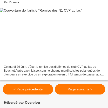
Par
Doume
Ce mardi 26 Juin, c'était la remise des diplômes du club CVP au lac du
Bouchet Après avoir laissé, comme chaque mardi soir, les palanquées de
plongeurs en exercice ou en exploration revenir, il fut temps de passer aux
choses sérieuses de la saison CVP....
< Page précédente
Page suivante >
Hébergé par Overblog