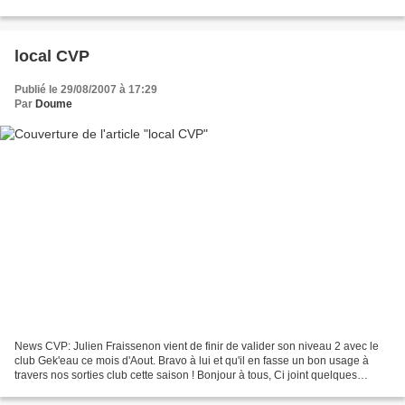
le club de Yannick . Bien vouloir...
local CVP
Publié le 29/08/2007 à 17:29
Par
Doume
News CVP: Julien Fraissenon vient de finir de valider son niveau 2 avec le
club Gek'eau ce mois d'Aout. Bravo à lui et qu'il en fasse un bon usage à
travers nos sorties club cette saison ! Bonjour à tous, Ci joint quelques
derniers pics du local CVP après...